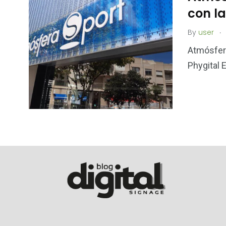
con la
.
By
user
Atmósfera
Phygital 