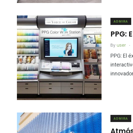
ADMIRA
PPG: E
.
By
user
PPG: El éx
interacti
innovador
ADMIRA
Atmósf