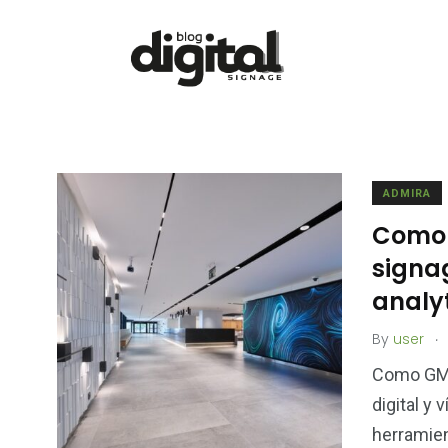
ADMIRA
Como 
signag
analy
.
By
user
Como GMP 
digital y 
herramie